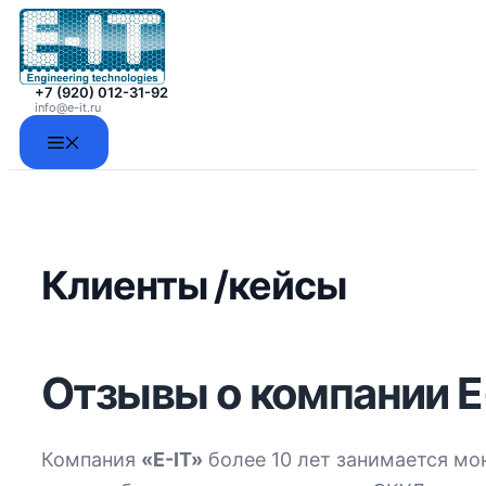
Перейти
к
содержимому
+7 (920) 012-31-92
info@e-it.ru
Меню
Клиенты /кейсы
Отзывы о компании E
Компания
«E-IT»
более 10 лет занимается м